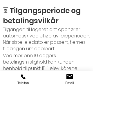
⏳ Tilgangsperiode og
betalingsvilkår
Tilgangen til lageret ditt opphører
automatisk ved utløp av leieperioden.
Når siste leiedato er passert, fjernes
tilgangen umiddelbart.
Ved mer enn 10 dagers
betalingsmislighold kan kunden i
henhold til punkt 11.1 i leievilkårene
nektes tilgang til minilageret inntil
betaling er mottatt.
Telefon
Email
💡 Dersom du mister tilgang ved en
feil eller har spørsmål om betaling, ta
kontakt med support så hjelper vi deg
videre.
☎️ Trenger du hjelp?
Dersom du opplever problemer med