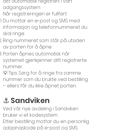
ditt automatisk registrert i vårt
adgangssystem.
Når registreringen er fullført:
Du mottar en e-post og SMS med
informasjon og telefonnummeret du
skal ringe.
Ring nummeret som står på utsiden
av porten for å åpne.
Porten åpnes automatisk når
systemet gjenkjenner ditt registrerte
nummer.
💡 Tips: Sørg for å ringe fra samme
nummer som du brukte ved bestilling
– ellers får du ikke åpnet porten.
⚓ Sandviken
Ved vår nye avdeling i Sandviken
bruker vi et kodesystem.
Etter bestilling mottar du en personlig
adgangskode på e-post og SMS.