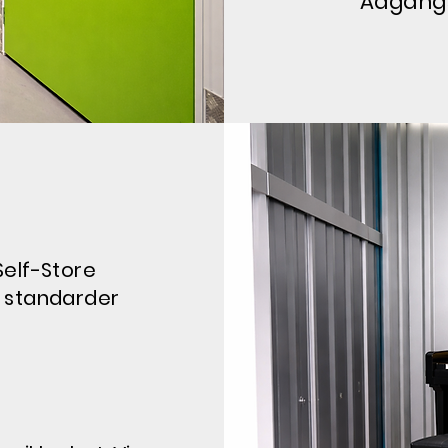
Adgangs
elf-Store
e standarder