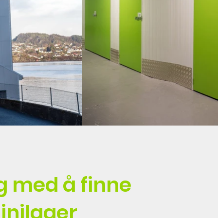
eg med å finne
minilager