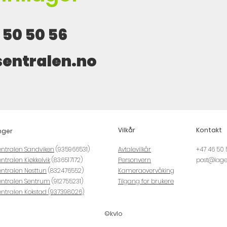
 50 50 56
entralen.no
Vilkår
Kontakt
nger
entralen Sandviken
(935966531)
Avtalevilkår
+47 46 50 
ntralen Kjøkkelvik
(836517172)
Personvern
post@lage
ntralen Nesttun
(832476552)
Kameraovervåking
entralen Sentrum
(912755231)
Tilgang for brukere
entralen Kokstad (937398026)
©kvlo