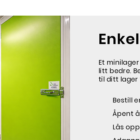
Enkel
Et minilage
litt bedre. B
til ditt lage
Bestill 
Åpent å
Lås opp