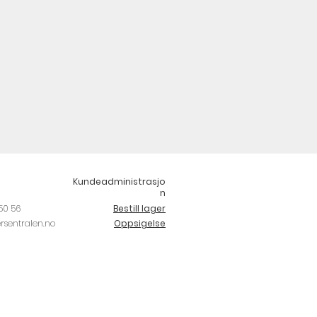
Kundeadministrasjo
n
50 56
Bestill lager
rsentralen.no
Oppsigelse