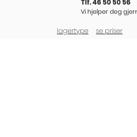
Tlf. 46 50 50 56
Vi hjelper deg gjer
lagertype
se priser