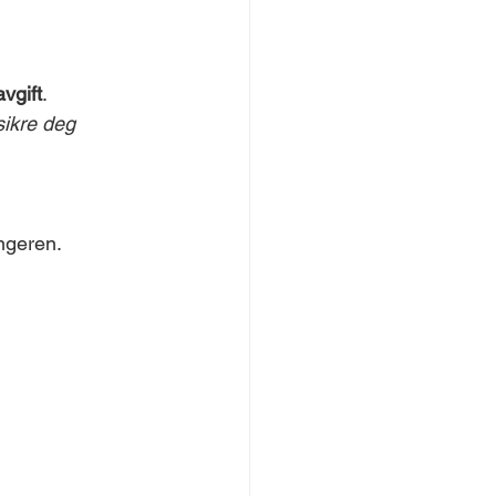
vgift
.
ikre deg 
ngeren.