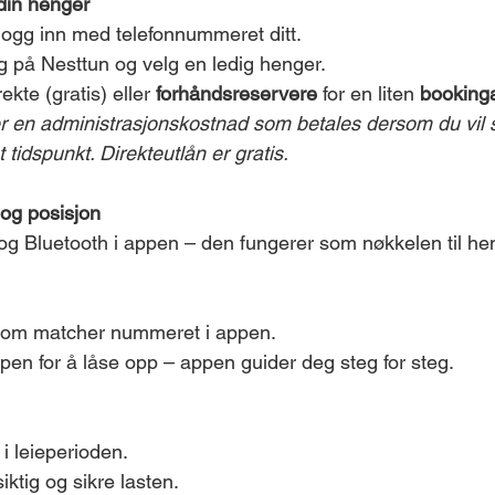
 din henger
ogg inn med telefonnummeret ditt.
g på Nesttun og velg en ledig henger.
kte (gratis) eller 
forhåndsreservere
 for en liten 
bookinga
r en administrasjonskostnad som betales dersom du vil s
tidspunkt. Direkteutlån er gratis.
 og posisjon
 og Bluetooth i appen – den fungerer som nøkkelen til he
som matcher nummeret i appen.
ppen for å låse opp – appen guider deg steg for steg.
i leieperioden.
iktig og sikre lasten.