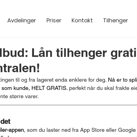
Avdelinger
Priser
Kontakt
Tilhenger
ilbud: Lån tilhenger grat
tralen!
tingen til og fra lageret enda enklere for deg. 
Nå er to spl
deg som kunde, HELT GRATIS.
 perfekt når du skal frakte eie
ente større varer.
 det
iler-appen
, som du laster ned fra App Store eller Google 