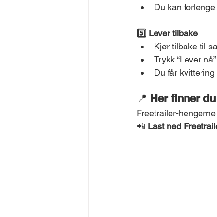
Du kan forlenge 
5️⃣ Lever tilbake
Kjør tilbake til
Trykk “Lever nå”
Du får kvittering
📍 
Her finner du
Freetrailer-hengerne
📲 
Last ned Freetrail