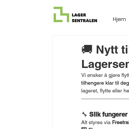
Hjem
🚚 Nytt t
Lagersen
Vi ønsker å gjøre flyt
tilhengere klar til 
lageret, flytte eller h
🔧 
Slik fungerer
Alt styres via 
Freetra