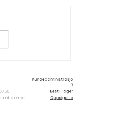
vordan velge riktig
tørrelse
Kundeadministrasjo
n
50 56
Bestill lager
rsentralen.no
Oppsigelse