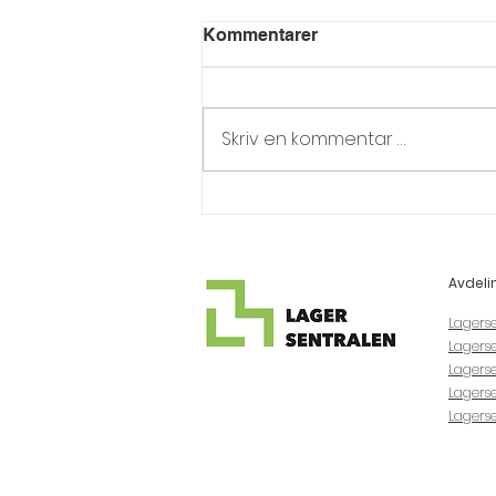
Kommentarer
Skriv en kommentar …
🏠 Ny avdeling - Kokstad
Avdeli
Lagers
Lagerse
Lagerse
Lagers
Lagers