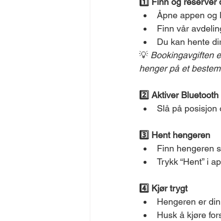
1️⃣ Finn og reserver
Åpne appen og l
Finn vår avdelin
Du kan hente dire
💡 
Bookingavgiften e
henger på et bestemt 
2️⃣ Aktiver Bluetooth
Slå på posisjon
3️⃣ Hent hengeren
Finn hengeren 
Trykk “Hent” i a
4️⃣ Kjør trygt
Hengeren er din 
Husk å kjøre fors