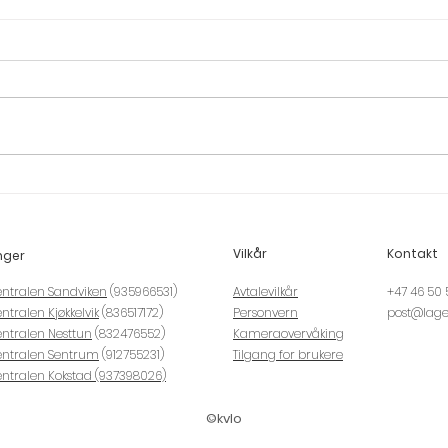
🏠 Ny avdeling i Kjøkkelvik
📦 H
– Bergens rimeligste
bods
minilager like ved
Vilkår
Kontakt
Askøybrua!
nger
entralen Sandviken
(935966531)
Avtalevilkår
+47 46 50 
ntralen Kjøkkelvik
(836517172)
Personvern
post@lage
ntralen Nesttun
(832476552)
Kameraovervåking
entralen Sentrum
(912755231)
Tilgang for brukere
entralen Kokstad (937398026)
©kvlo