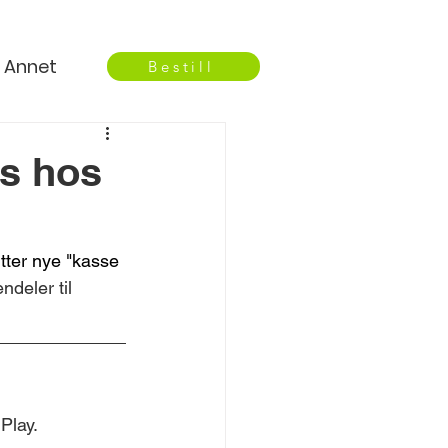
Annet
Bestill
is hos
itter nye "kasse 
ndeler til 
Play.