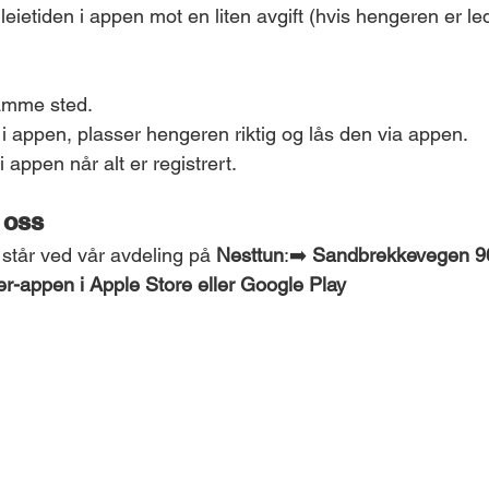
leietiden i appen mot en liten avgift (hvis hengeren er led
 samme sted.
 i appen, plasser hengeren riktig og lås den via appen.
 i appen når alt er registrert.
 oss
 står ved vår avdeling på 
Nesttun
:➡️ 
Sandbrekkevegen 96
er-appen i Apple Store eller Google Play