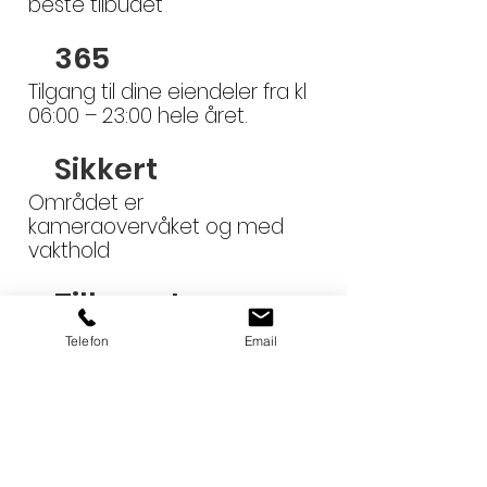
beste tilbudet
365
Tilgang til dine eiendeler fra kl
06:00 – 23:00 hele året.
Sikkert
Området er
kameraovervåket og med
vakthold
Tilkomst
Alle lager har lett tilkomst
Telefon
Email
med parkeringsplass
Online
Bestill online og få tilgang til
din bod omgående